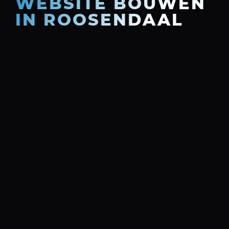
WEBSITE BOUWEN
IN
ROOSENDAAL