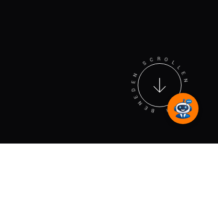
N
E
D
S
E
C
N
R
E
O
B
L
L
R
E
A
N
A
N
WIJ BOUWEN
WEBSITES DIE WÉL
WERKEN