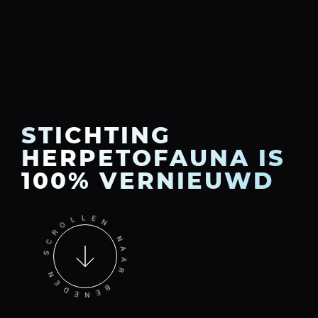
STICHTING
HERPETOFAUNA IS
100% VERNIEUWD
R
C
O
S
L
L
N
E
E
N
D
E
N
N
A
E
A
B
R