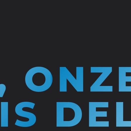
, ONZ
IS DE