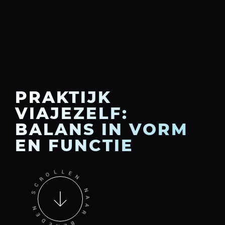
PRAKTIJK
VIAJEZELF:
BALANS IN VORM
EN FUNCTIE
S
C
R
N
O
E
L
D
L
E
E
N
N
E
B
N