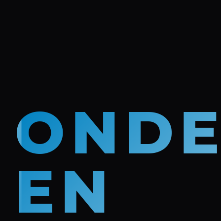
OND
EN