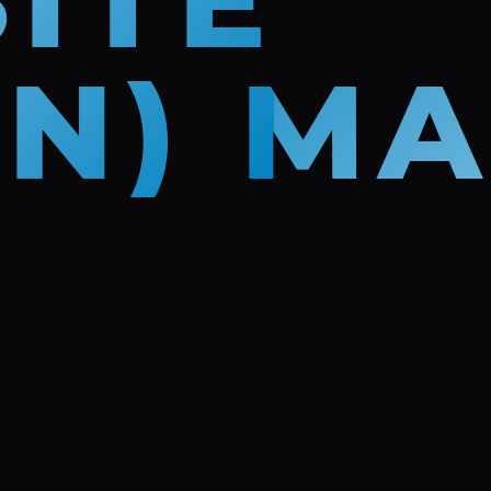
ITE
EN) M